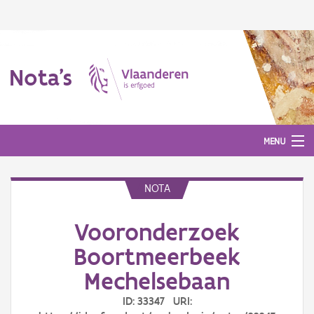
Nota's
MENU
NOTA
Nota's
Vooronderzoek
Aanmelden
Boortmeerbeek
Mechelsebaan
ID: 33347 URI: