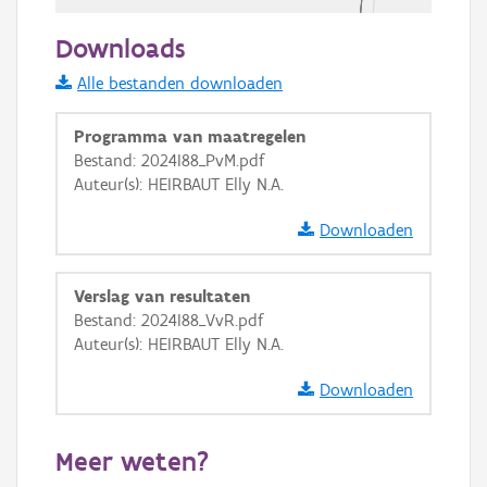
20 m
Downloads
Informatie Vlaanderen
Alle bestanden downloaden
i
Programma van maatregelen
Bestand: 2024I88_PvM.pdf
Auteur(s): HEIRBAUT Elly N.A.
+
−
Downloaden
Verslag van resultaten
Bestand: 2024I88_VvR.pdf
Auteur(s): HEIRBAUT Elly N.A.
Basis Lagen
Downloaden
OSM-Basiskaart
Ortho
Meer weten?
GRB-Basiskaart