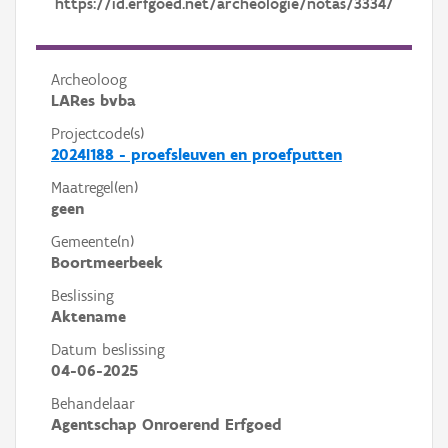
https://id.erfgoed.net/archeologie/notas/33347
Archeoloog
LARes bvba
Projectcode(s)
2024I188 - proefsleuven en proefputten
Maatregel(en)
geen
Gemeente(n)
Boortmeerbeek
Beslissing
Aktename
Datum beslissing
04-06-2025
Behandelaar
Agentschap Onroerend Erfgoed