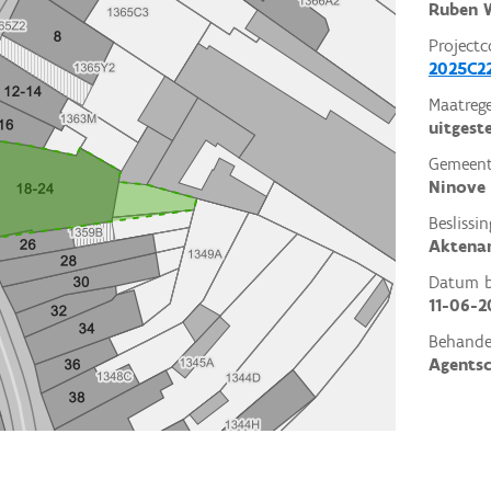
Ruben W
Projectc
2025C2
Maatrege
uitgest
Gemeent
Ninove
Beslissin
Aktena
Datum be
11-06-2
Behande
Agents