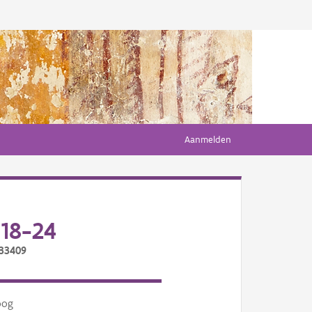
Aanmelden
18-24
/33409
oog