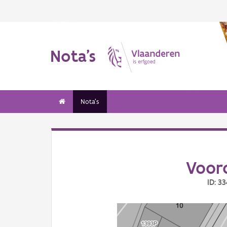
Nota's
Nota's
Voor
ID: 3