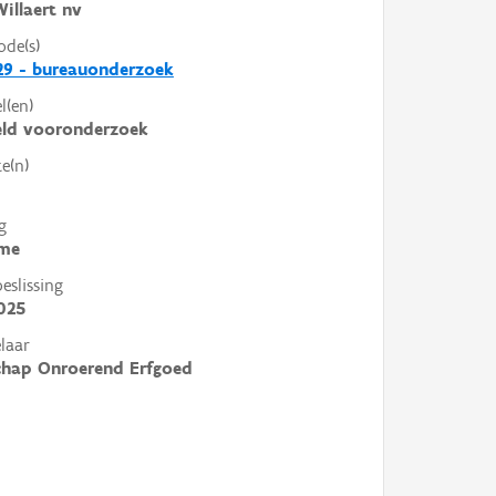
illaert nv
ode(s)
29 - bureauonderzoek
l(en)
eld vooronderzoek
e(n)
g
me
slissing
025
laar
chap Onroerend Erfgoed