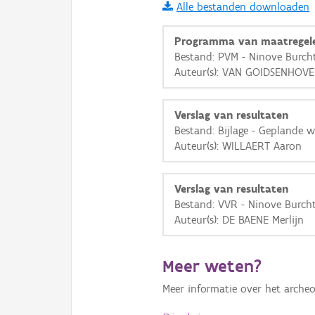
Alle bestanden downloaden
i
Programma van maatregel
Bestand: PVM - Ninove Burch
Auteur(s): VAN GOIDSENHOV
+
−
Verslag van resultaten
Bestand: Bijlage - Geplande 
Auteur(s): WILLAERT Aaron
Basis Lagen
Verslag van resultaten
Bestand: VVR - Ninove Burch
OSM-Basiskaart
Auteur(s): DE BAENE Merlijn
Ortho
GRB-Basiskaart
Meer weten?
GRB-Basiskaart in grijsw
Meer informatie over het archeo