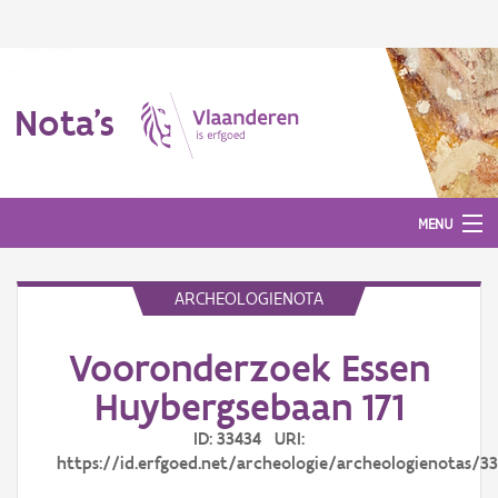
Nota's
MENU
ARCHEOLOGIENOTA
Nota's
Vooronderzoek Essen
Aanmelden
Huybergsebaan 171
ID: 33434 URI:
https://id.erfgoed.net/archeologie/archeologienotas/3