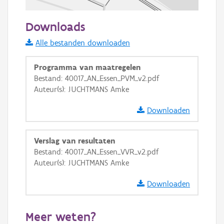
50 m
Downloads
Informatie Vlaanderen
Alle bestanden downloaden
i
Programma van maatregelen
Bestand: 40017_AN_Essen_PVM_v2.pdf
Auteur(s): JUCHTMANS Amke
+
−
Downloaden
Verslag van resultaten
Bestand: 40017_AN_Essen_VVR_v2.pdf
Auteur(s): JUCHTMANS Amke
Basis Lagen
Downloaden
OSM-Basiskaart
Ortho
Meer weten?
GRB-Basiskaart