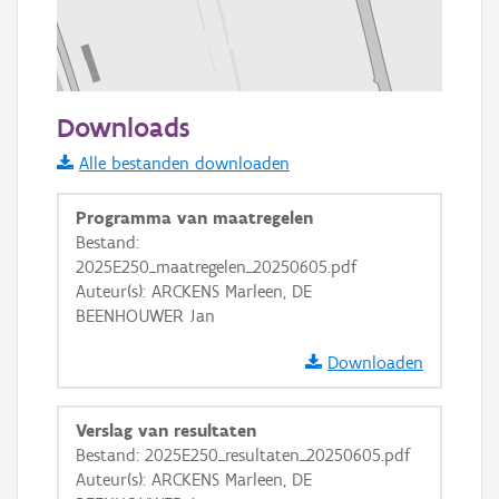
100 m
Downloads
Informatie Vlaanderen
Alle bestanden downloaden
i
Programma van maatregelen
Bestand:
2025E250_maatregelen_20250605.pdf
+
−
Auteur(s): ARCKENS Marleen, DE
BEENHOUWER Jan
Downloaden
Verslag van resultaten
Basis Lagen
Bestand: 2025E250_resultaten_20250605.pdf
Auteur(s): ARCKENS Marleen, DE
OSM-Basiskaart