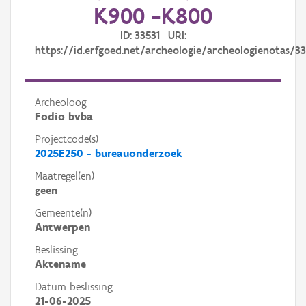
K900 -K800
ID: 33531 URI:
https://id.erfgoed.net/archeologie/archeologienotas/33
Archeoloog
Fodio bvba
Projectcode(s)
2025E250 - bureauonderzoek
Maatregel(en)
geen
Gemeente(n)
Antwerpen
Beslissing
Aktename
Datum beslissing
21-06-2025