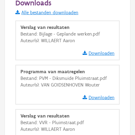
Downloads
Informatie Vlaanderen
Alle bestanden downloaden
i
Verslag van resultaten
Bestand: Bijlage - Geplande werken.pdf
Auteur(s): WILLAERT Aaron
+
−
Downloaden
Programma van maatregelen
Bestand: PVM - Diksmuide Pluimstraat.pdf
Auteur(s): VAN GOIDSENHOVEN Wouter
Basis Lagen
Downloaden
OSM-Basiskaart
Ortho
Verslag van resultaten
GRB-Basiskaart
Bestand: VVR - Pluimstraat.pdf
Auteur(s): WILLAERT Aaron
GRB-Basiskaart in grijswaarden