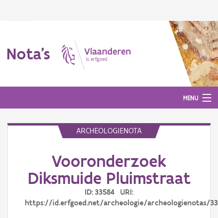
Nota's
MENU
ARCHEOLOGIENOTA
Nota's
Vooronderzoek
Aanmelden
Diksmuide Pluimstraat
ID: 33584 URI:
https://id.erfgoed.net/archeologie/archeologienotas/3