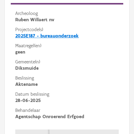
Archeoloog
Ruben Willaert nv
Projectcode(s)
2025E187 - bureauonderzoek
Maatregel(en)
geen
Gemeente(n)
Diksmuide
Beslissing
Aktename
Datum beslissing
28-06-2025
Behandelaar
Agentschap Onroerend Erfgoed