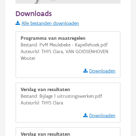
100 m
Downloads
Informatie Vlaanderen
Alle bestanden downloaden
i
Programma van maatregelen
Bestand: PvM Meulebeke - Kapellehoek.pdf
Auteur(s): THYS Clara, VAN GOIDSENHOVEN
+
−
Wouter
Downloaden
Verslag van resultaten
Bestand: Bijlage 1 uitrustingswerken.pdf
Basis Lagen
Auteur(s): THYS Clara
OSM-Basiskaart
Downloaden
Ortho
GRB-Basiskaart
Verslag van resultaten