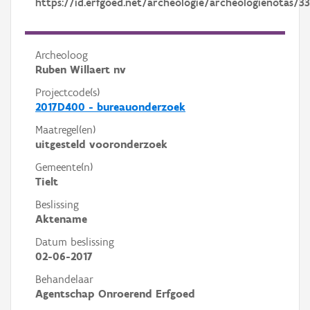
https://id.erfgoed.net/archeologie/archeologienotas/3
Archeoloog
Ruben Willaert nv
Projectcode(s)
2017D400 - bureauonderzoek
Maatregel(en)
uitgesteld vooronderzoek
Gemeente(n)
Tielt
Beslissing
Aktename
Datum beslissing
02-06-2017
Behandelaar
Agentschap Onroerend Erfgoed