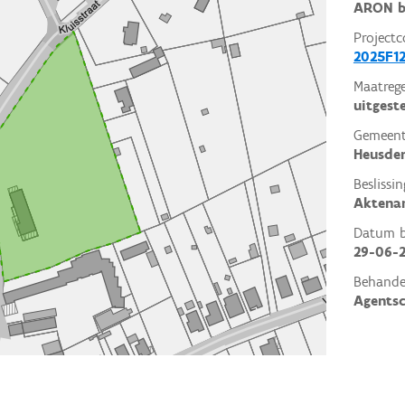
ARON b
Projectc
2025F12
Maatrege
uitgest
Gemeent
Heusden
Beslissin
Aktena
Datum be
29-06-
Behande
Agents