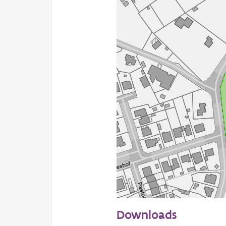
50 m
Downloads
Informatie Vlaanderen