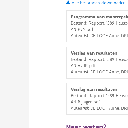
Alle bestanden downloaden
i
Programma van maatregel
Bestand: Rapport 1589 Heusde
AN PvM.pdf
+
−
Auteur(s): DE LOOF Anne, DR
Verslag van resultaten
Bestand: Rapport 1589 Heusde
AN VvdR.pdf
Auteur(s): DE LOOF Anne, DR
Basis Lagen
OSM-Basiskaart
Verslag van resultaten
Ortho
Bestand: Rapport 1589 Heusde
AN Bijlagen.pdf
GRB-Basiskaart
Auteur(s): DE LOOF Anne, DR
GRB-Basiskaart in grijsw
Meer weten?