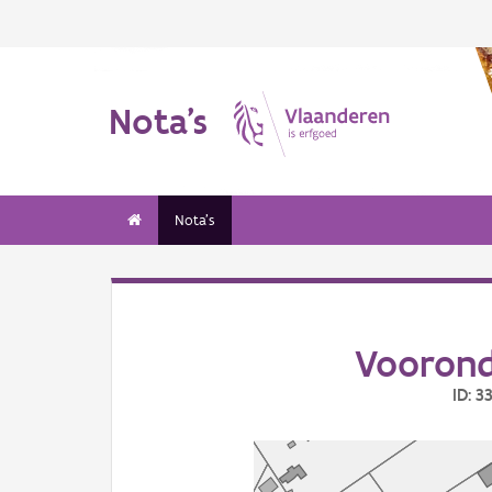
Nota's
Nota's
Voorond
ID: 