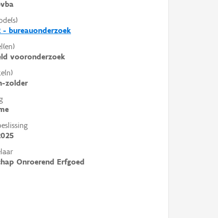
vba
ode(s)
 - bureauonderzoek
l(en)
eld vooronderzoek
e(n)
-zolder
g
me
slissing
2025
laar
chap Onroerend Erfgoed