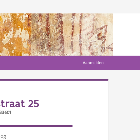
Aanmelden
traat 25
33601
oog