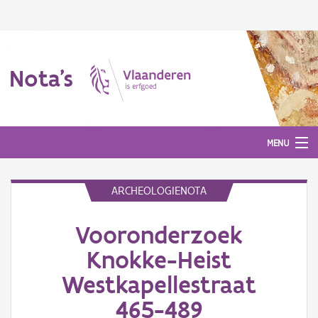
Nota's
MENU
ARCHEOLOGIENOTA
Nota's
Vooronderzoek
Aanmelden
Knokke-Heist
Westkapellestraat
465-489