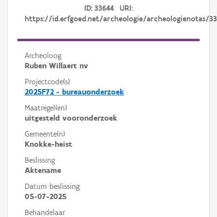
ID: 33644 URI:
https://id.erfgoed.net/archeologie/archeologienotas/3
Archeoloog
Ruben Willaert nv
Projectcode(s)
2025F72 - bureauonderzoek
Maatregel(en)
uitgesteld vooronderzoek
Gemeente(n)
Knokke-heist
Beslissing
Aktename
Datum beslissing
05-07-2025
Behandelaar