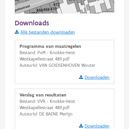
50 m
Downloads
Informatie Vlaanderen
Alle bestanden downloaden
i
Programma van maatregelen
Bestand: PvM - Knokke-Heist
Westkapellestraat 489.pdf
+
−
Auteur(s): VAN GOIDSENHOVEN Wouter
Downloaden
Verslag van resultaten
Bestand: VVR - Knokke-Heist
Basis Lagen
Westkapellestraat 489.pdf
Auteur(s): DE BAENE Merlijn
OSM-Basiskaart
Ortho
Downloaden