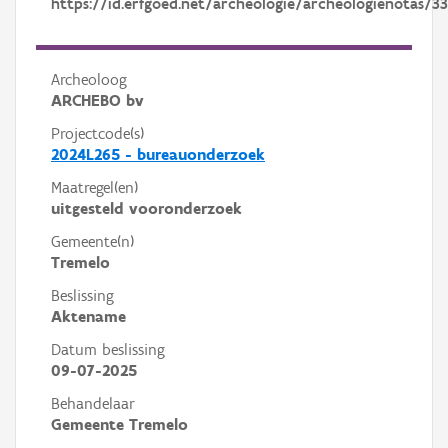
https://id.erfgoed.net/archeologie/archeologienotas/3
Archeoloog
ARCHEBO bv
Projectcode(s)
2024L265 - bureauonderzoek
Maatregel(en)
uitgesteld vooronderzoek
Gemeente(n)
Tremelo
Beslissing
Aktename
Datum beslissing
09-07-2025
Behandelaar
Gemeente Tremelo