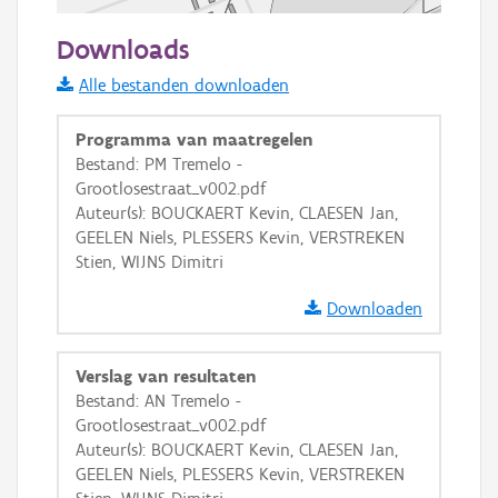
50 m
Downloads
Informatie Vlaanderen
Alle bestanden downloaden
i
Programma van maatregelen
Bestand: PM Tremelo -
Grootlosestraat_v002.pdf
+
−
Auteur(s): BOUCKAERT Kevin, CLAESEN Jan,
GEELEN Niels, PLESSERS Kevin, VERSTREKEN
Stien, WIJNS Dimitri
Downloaden
Basis Lagen
Verslag van resultaten
Bestand: AN Tremelo -
OSM-Basiskaart
Grootlosestraat_v002.pdf
Ortho
Auteur(s): BOUCKAERT Kevin, CLAESEN Jan,
GEELEN Niels, PLESSERS Kevin, VERSTREKEN
GRB-Basiskaart