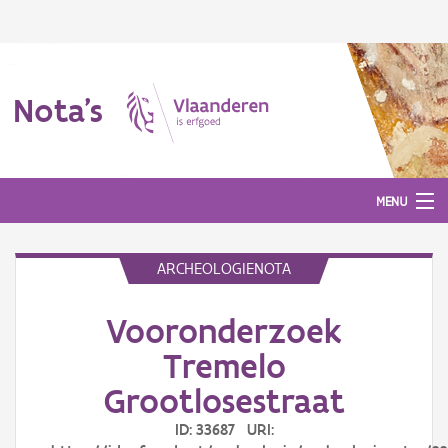
Nota's
MENU
ARCHEOLOGIENOTA
Nota's
Vooronderzoek
Aanmelden
Tremelo
Grootlosestraat
ID: 33687 URI: