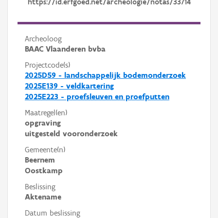
https://id.erfgoed.net/archeologie/notas/33714
Archeoloog
BAAC Vlaanderen bvba
Projectcode(s)
2025D59 - landschappelijk bodemonderzoek
2025E139 - veldkartering
2025E223 - proefsleuven en proefputten
Maatregel(en)
opgraving
uitgesteld vooronderzoek
Gemeente(n)
Beernem
Oostkamp
Beslissing
Aktename
Datum beslissing