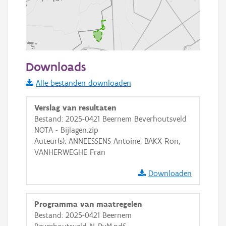
500 m
Downloads
Informatie Vlaanderen
Alle bestanden downloaden
i
Verslag van resultaten
Bestand: 2025-0421 Beernem Beverhoutsveld
NOTA - Bijlagen.zip
+
−
Auteur(s): ANNEESSENS Antoine, BAKX Ron,
VANHERWEGHE Fran
Downloaden
Programma van maatregelen
Basis Lagen
Bestand: 2025-0421 Beernem