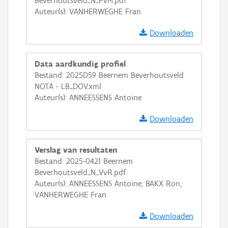
Beverhoutsveld_N_PvM.pdf
OSM-Basiskaart
Auteur(s): VANHERWEGHE Fran
Ortho
Downloaden
GRB-Basiskaart
GRB-Basiskaart in grijswaarden
Data aardkundig profiel
Bestand: 2025D59 Beernem Beverhoutsveld
NOTA - LB_DOV.xml
Auteur(s): ANNEESSENS Antoine
Downloaden
Verslag van resultaten
Bestand: 2025-0421 Beernem
Beverhoutsveld_N_VvR.pdf
Auteur(s): ANNEESSENS Antoine, BAKX Ron,
VANHERWEGHE Fran
Downloaden