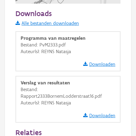
100 m
Downloads
Informatie Vlaanderen
Alle bestanden downloaden
i
Programma van maatregelen
Bestand: PvM2333.pdf
Auteur(s): REYNS Natasja
+
−
Downloaden
Verslag van resultaten
Bestand:
Rapport2333BornemLodderstraat16.pdf
Basis Lagen
Auteur(s): REYNS Natasja
OSM-Basiskaart
Downloaden
Ortho
Relaties
GRB-Basiskaart