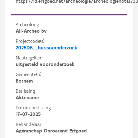
https://id.erfgoed.net/archeologie/archeologienotas/3
Archeoloog
All-Archeo bv
Projectcode(s)
2025D5 - bureauonderzoek
Maatregel(en)
uitgesteld vooronderzoek
Gemeente(n)
Bornem
Beslissing
Aktename
Datum beslissing
17-07-2025
Behandelaar
Agentschap Onroerend Erfgoed