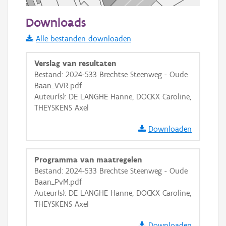
50 m
Downloads
Informatie Vlaanderen
Alle bestanden downloaden
i
Verslag van resultaten
Bestand: 2024-533 Brechtse Steenweg - Oude
Baan_VVR.pdf
+
−
Auteur(s): DE LANGHE Hanne, DOCKX Caroline,
THEYSKENS Axel
Downloaden
Programma van maatregelen
Basis Lagen
Bestand: 2024-533 Brechtse Steenweg - Oude
Baan_PvM.pdf
OSM-Basiskaart
Auteur(s): DE LANGHE Hanne, DOCKX Caroline,
Ortho
THEYSKENS Axel
GRB-Basiskaart
Downloaden