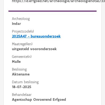
https://id.erfgoed.net/archeologie/archeologienotas/33
Archeoloog
Indar
Projectcode(s)
2025A47 - bureauonderzoek
Maatregel(en)
uitgesteld vooronderzoek
Gemeente(n)
Malle
Beslissing
Aktename
Datum beslissing
18-07-2025
Behandelaar
Agentschap Onroerend Erfgoed