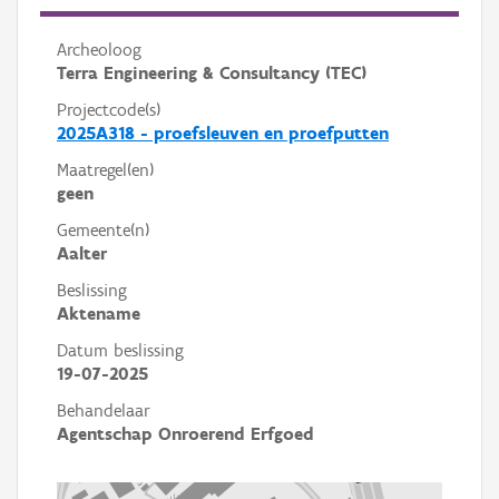
Archeoloog
Terra Engineering & Consultancy (TEC)
Projectcode(s)
2025A318 - proefsleuven en proefputten
Maatregel(en)
geen
Gemeente(n)
Aalter
Beslissing
Aktename
Datum beslissing
19-07-2025
Behandelaar
Agentschap Onroerend Erfgoed