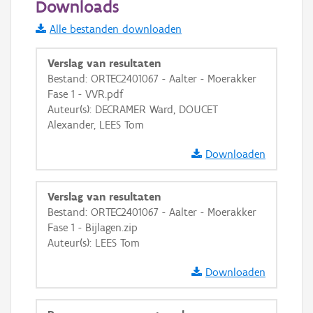
Downloads
Informatie Vlaanderen
Alle bestanden downloaden
i
Verslag van resultaten
Bestand: ORTEC2401067 - Aalter - Moerakker
Fase 1 - VVR.pdf
+
−
Auteur(s): DECRAMER Ward, DOUCET
Alexander, LEES Tom
Downloaden
Verslag van resultaten
Basis Lagen
Bestand: ORTEC2401067 - Aalter - Moerakker
Fase 1 - Bijlagen.zip
OSM-Basiskaart
Auteur(s): LEES Tom
Ortho
Downloaden
GRB-Basiskaart
GRB-Basiskaart in grijswaarden