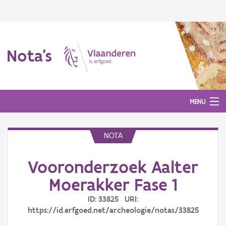
Nota's
MENU
NOTA
Nota's
Vooronderzoek Aalter
Aanmelden
Moerakker Fase 1
ID: 33825 URI:
https://id.erfgoed.net/archeologie/notas/33825