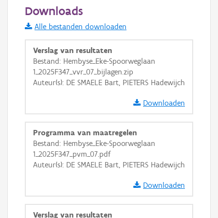
50 m
Downloads
Informatie Vlaanderen
Alle bestanden downloaden
i
Verslag van resultaten
Bestand: Hembyse_Eke-Spoorweglaan
1_2025F347_vvr_07_bijlagen.zip
+
−
Auteur(s): DE SMAELE Bart, PIETERS Hadewijch
Downloaden
Programma van maatregelen
Bestand: Hembyse_Eke-Spoorweglaan
Basis Lagen
1_2025F347_pvm_07.pdf
Auteur(s): DE SMAELE Bart, PIETERS Hadewijch
OSM-Basiskaart
Ortho
Downloaden
GRB-Basiskaart
Verslag van resultaten
GRB-Basiskaart in grijswaarden