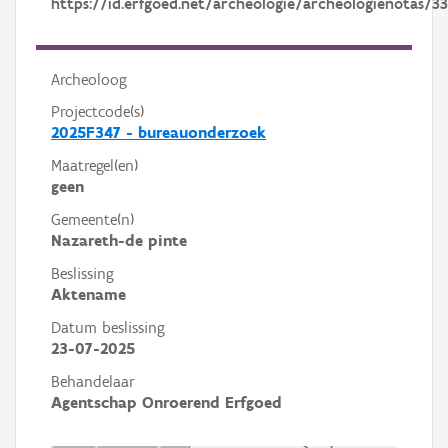
https://id.erfgoed.net/archeologie/archeologienotas/3
Archeoloog
Projectcode(s)
2025F347 - bureauonderzoek
Maatregel(en)
geen
Gemeente(n)
Nazareth-de pinte
Beslissing
Aktename
Datum beslissing
23-07-2025
Behandelaar
Agentschap Onroerend Erfgoed