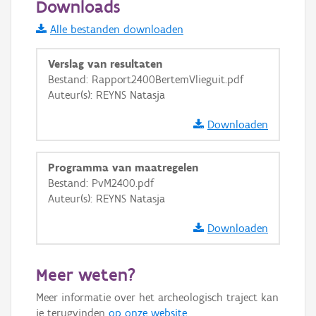
Downloads
Informatie Vlaanderen
Alle bestanden downloaden
i
Verslag van resultaten
Bestand: Rapport2400BertemVlieguit.pdf
Auteur(s): REYNS Natasja
+
−
Downloaden
Programma van maatregelen
Bestand: PvM2400.pdf
Auteur(s): REYNS Natasja
Basis Lagen
Downloaden
OSM-Basiskaart
Ortho
Meer weten?
GRB-Basiskaart
Meer informatie over het archeologisch traject kan
GRB-Basiskaart in grijswaarden
je terugvinden
op onze website
.