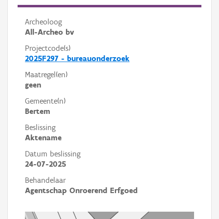
Archeoloog
All-Archeo bv
Projectcode(s)
2025F297 - bureauonderzoek
Maatregel(en)
geen
Gemeente(n)
Bertem
Beslissing
Aktename
Datum beslissing
24-07-2025
Behandelaar
Agentschap Onroerend Erfgoed