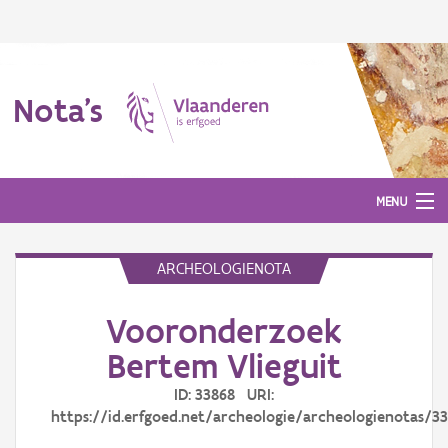
Nota's
MENU
ARCHEOLOGIENOTA
Nota's
Vooronderzoek
Aanmelden
Bertem Vlieguit
ID: 33868 URI:
https://id.erfgoed.net/archeologie/archeologienotas/3