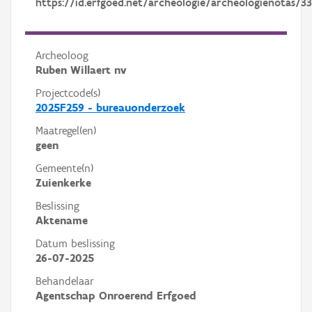
https://id.erfgoed.net/archeologie/archeologienotas/33
Archeoloog
Ruben Willaert nv
Projectcode(s)
2025F259 - bureauonderzoek
Maatregel(en)
geen
Gemeente(n)
Zuienkerke
Beslissing
Aktename
Datum beslissing
26-07-2025
Behandelaar
Agentschap Onroerend Erfgoed