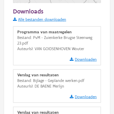
500 m
Downloads
Informatie Vlaanderen
Alle bestanden downloaden
i
Programma van maatregelen
Bestand: PvM - Zuienkerke Brugse Steenweg
23.pdf
+
−
Auteur(s): VAN GOIDSENHOVEN Wouter
Downloaden
Verslag van resultaten
Bestand: Bijlage - Geplande werken.pdf
Basis Lagen
Auteur(s): DE BAENE Merlijn
OSM-Basiskaart
Downloaden
Ortho
GRB-Basiskaart
Verslag van resultaten