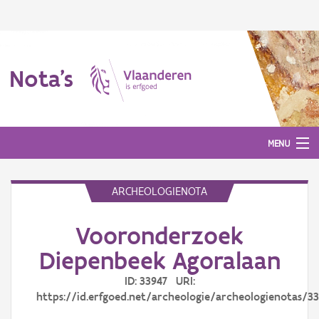
Nota's
MENU
ARCHEOLOGIENOTA
Nota's
Vooronderzoek
Aanmelden
Diepenbeek Agoralaan
ID: 33947 URI:
https://id.erfgoed.net/archeologie/archeologienotas/3