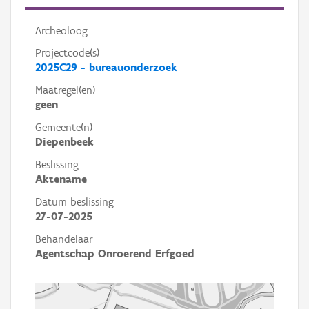
Archeoloog
Projectcode(s)
2025C29 - bureauonderzoek
Maatregel(en)
geen
Gemeente(n)
Diepenbeek
Beslissing
Aktename
Datum beslissing
27-07-2025
Behandelaar
Agentschap Onroerend Erfgoed