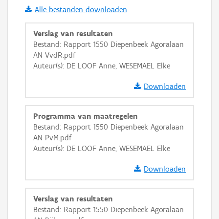
Alle bestanden downloaden
i
Verslag van resultaten
Bestand: Rapport 1550 Diepenbeek Agoralaan
AN VvdR.pdf
+
−
Auteur(s): DE LOOF Anne, WESEMAEL Elke
Downloaden
Programma van maatregelen
Bestand: Rapport 1550 Diepenbeek Agoralaan
Basis Lagen
AN PvM.pdf
Auteur(s): DE LOOF Anne, WESEMAEL Elke
OSM-Basiskaart
Ortho
Downloaden
GRB-Basiskaart
Verslag van resultaten
GRB-Basiskaart in grijswaarden
Bestand: Rapport 1550 Diepenbeek Agoralaan