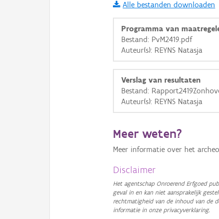
Alle bestanden downloaden
i
Programma van maatregel
Bestand: PvM2419.pdf
Auteur(s): REYNS Natasja
+
−
Verslag van resultaten
Bestand: Rapport2419Zonhov
Auteur(s): REYNS Natasja
Basis Lagen
Meer weten?
OSM-Basiskaart
Meer informatie over het archeo
Ortho
Disclaimer
GRB-Basiskaart
Het agentschap Onroerend Erfgoed publ
geval in en kan niet aansprakelijk ges
GRB-Basiskaart in grijsw
rechtmatigheid van de inhoud van de d
informatie in onze privacyverklaring.