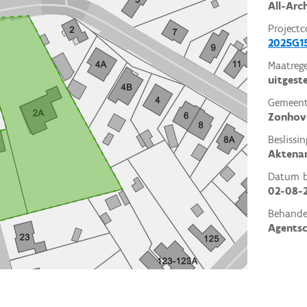
All-Arc
Projectc
2025G1
Maatrege
uitgest
Gemeent
Zonhov
Beslissin
Aktena
Datum be
02-08-
Behande
Agents