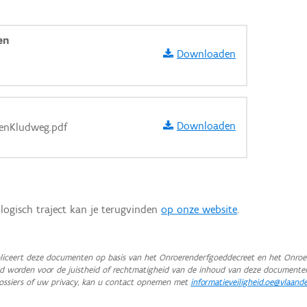
en
Downloaden
Downloaden
enKludweg.pdf
logisch traject kan je terugvinden
op onze website
.
iceert deze documenten op basis van het Onroerenderfgoeddecreet en het Onroer
teld worden voor de juistheid of rechtmatigheid van de inhoud van deze documente
aarden
ossiers of uw privacy, kan u contact opnemen met
informatieveiligheid.oe@vlaand