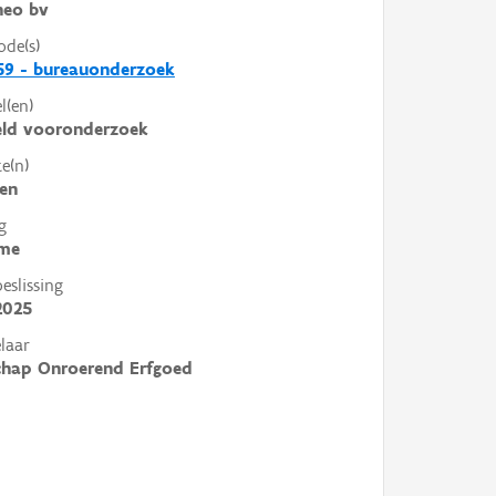
heo bv
ode(s)
59 - bureauonderzoek
l(en)
eld vooronderzoek
e(n)
en
g
me
slissing
2025
laar
chap Onroerend Erfgoed