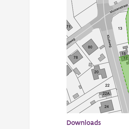
50 m
Downloads
Informatie Vlaanderen