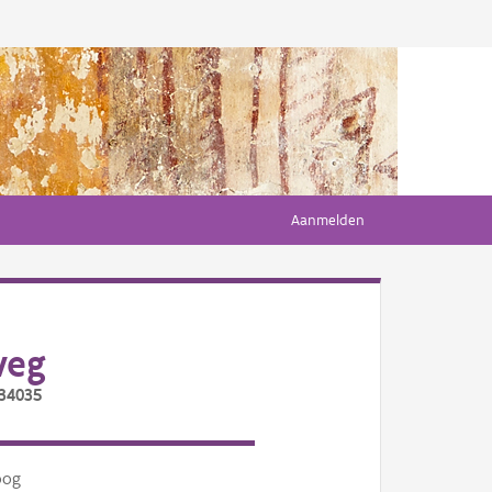
Aanmelden
weg
/34035
oog