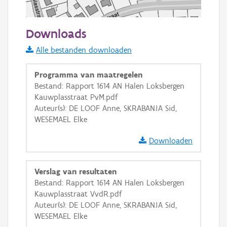
50 m
Downloads
Informatie Vlaanderen
Alle bestanden downloaden
i
Programma van maatregelen
Bestand: Rapport 1614 AN Halen Loksbergen
Kauwplasstraat PvM.pdf
+
−
Auteur(s): DE LOOF Anne, SKRABANJA Sid,
WESEMAEL Elke
Downloaden
Verslag van resultaten
Basis Lagen
Bestand: Rapport 1614 AN Halen Loksbergen
Kauwplasstraat VvdR.pdf
OSM-Basiskaart
Auteur(s): DE LOOF Anne, SKRABANJA Sid,
Ortho
WESEMAEL Elke