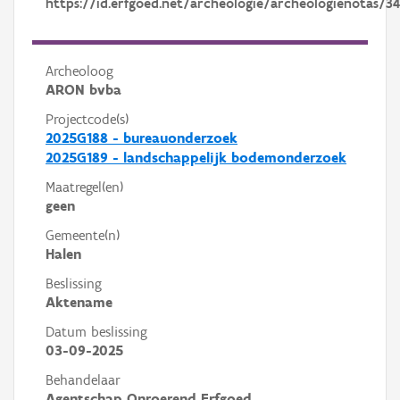
https://id.erfgoed.net/archeologie/archeologienotas/34
Archeoloog
ARON bvba
Projectcode(s)
2025G188 - bureauonderzoek
2025G189 - landschappelijk bodemonderzoek
Maatregel(en)
geen
Gemeente(n)
Halen
Beslissing
Aktename
Datum beslissing
03-09-2025
Behandelaar
Agentschap Onroerend Erfgoed