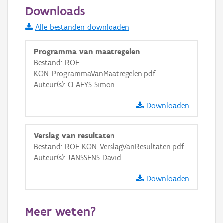
200 m
Downloads
Informatie Vlaanderen
Alle bestanden downloaden
i
Programma van maatregelen
Bestand: ROE-
KON_ProgrammaVanMaatregelen.pdf
+
−
Auteur(s): CLAEYS Simon
Downloaden
Verslag van resultaten
Bestand: ROE-KON_VerslagVanResultaten.pdf
Basis Lagen
Auteur(s): JANSSENS David
OSM-Basiskaart
Downloaden
Ortho
GRB-Basiskaart
Meer weten?
GRB-Basiskaart in grijswaarden