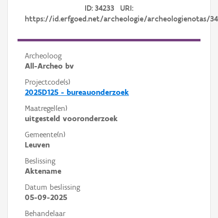
ID: 34233 URI:
https://id.erfgoed.net/archeologie/archeologienotas/3
Archeoloog
All-Archeo bv
Projectcode(s)
2025D125 - bureauonderzoek
Maatregel(en)
uitgesteld vooronderzoek
Gemeente(n)
Leuven
Beslissing
Aktename
Datum beslissing
05-09-2025
Behandelaar