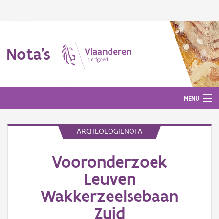
Nota's
MENU
ARCHEOLOGIENOTA
Nota's
Vooronderzoek
Aanmelden
Leuven
Wakkerzeelsebaan
Zuid