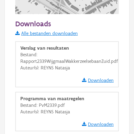
100 m
Downloads
Informatie Vlaanderen
Alle bestanden downloaden
i
Verslag van resultaten
Bestand:
Rapport2339WijgmaalWakkerzeelsebaanZuid.pdf
+
−
Auteur(s): REYNS Natasja
Downloaden
Programma van maatregelen
Bestand: PvM2339.pdf
Basis Lagen
Auteur(s): REYNS Natasja
OSM-Basiskaart
Downloaden
Ortho