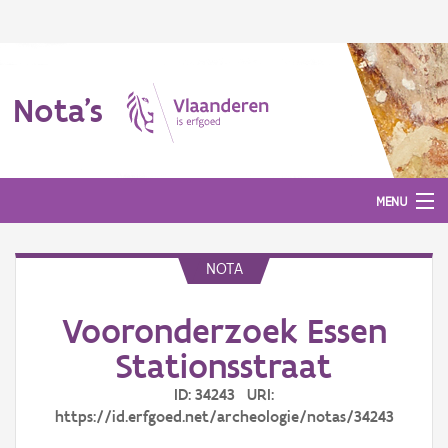
Nota's
MENU
NOTA
Nota's
Vooronderzoek Essen
Aanmelden
Stationsstraat
ID: 34243 URI:
https://id.erfgoed.net/archeologie/notas/34243