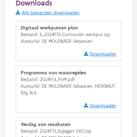
Downloads
Informatie Vlaanderen
Alle bestanden downloaden
i
Digitaal werkputten plan
Bestand: 6_2024F13_Contouren werkput.zip
Auteur(s): DE MOLENAER Sebastien
+
−
Downloaden
Programma van maatregelen
Bestand: 2024F13_PvM.pdf
Auteur(s): DE MOLENAER Sebastien, HEIRBAUT
Basis Lagen
Elly N.A.
OSM-Basiskaart
Downloaden
Ortho
GRB-Basiskaart
Verslag van resultaten
Bestand: 2024F13_bijlagen UVO.zip
GRB-Basiskaart in grijswaarden