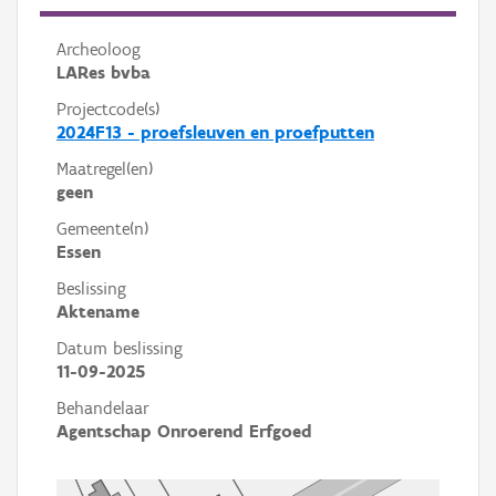
Archeoloog
LARes bvba
Projectcode(s)
2024F13 - proefsleuven en proefputten
Maatregel(en)
geen
Gemeente(n)
Essen
Beslissing
Aktename
Datum beslissing
11-09-2025
Behandelaar
Agentschap Onroerend Erfgoed