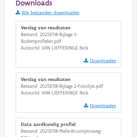
Downloads
Informatie Vlaanderen
Alle bestanden downloaden
i
Verslag van resultaten
Bestand: 2025E118-Bijlage 5-
Bodemprofielen.pdf
+
−
Auteur(s): VAN LIEFFERINGE Nick
Downloaden
Verslag van resultaten
Bestand: 2025E118-Bijlage 2-Fotolijst.pdf
Basis Lagen
Auteur(s): VAN LIEFFERINGE Nick
OSM-Basiskaart
Downloaden
Ortho
GRB-Basiskaart
Data aardkundig profiel
Bestand: 2025E118-Malle-Bruintjensweg-
GRB-Basiskaart in grijswaarden