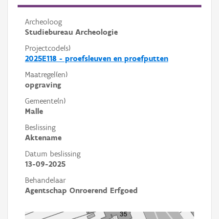
Archeoloog
Studiebureau Archeologie
Projectcode(s)
2025E118 - proefsleuven en proefputten
Maatregel(en)
opgraving
Gemeente(n)
Malle
Beslissing
Aktename
Datum beslissing
13-09-2025
Behandelaar
Agentschap Onroerend Erfgoed