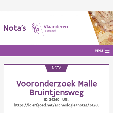
Nota's
MENU
NOTA
Nota's
Vooronderzoek Malle
Aanmelden
Bruintjensweg
ID: 34260 URI:
https://id.erfgoed.net/archeologie/notas/34260