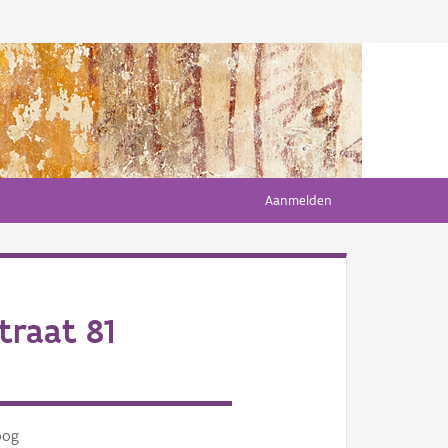
Aanmelden
raat 81
oog