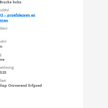
Bracke bvba
ode(s)
3 - proefsleuven en
utten
l(en)
e(n)
em
g
me
slissing
2025
laar
chap Onroerend Erfgoed