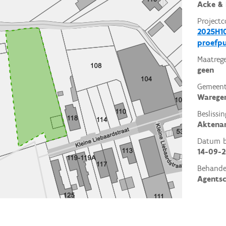
Acke & 
Projectc
2025H10
proefp
Maatrege
geen
Gemeent
Wareg
Beslissin
Aktena
Datum be
14-09-
Behande
Agents