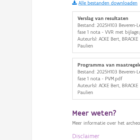
Alle bestanden downloaden
i
Verslag van resultaten
Bestand: 2025H103 Beveren-Le
fase 1 nota - VVR met bijlage
+
−
Auteur(s): ACKE Bert, BRACK
Paulien
Programma van maatregel
Bestand: 2025H103 Beveren-Le
fase 1 nota - PVM.pdf
Basis Lagen
Auteur(s): ACKE Bert, BRACK
Paulien
OSM-Basiskaart
Ortho
Meer weten?
GRB-Basiskaart
Meer informatie over het archeo
GRB-Basiskaart in grijsw
Disclaimer