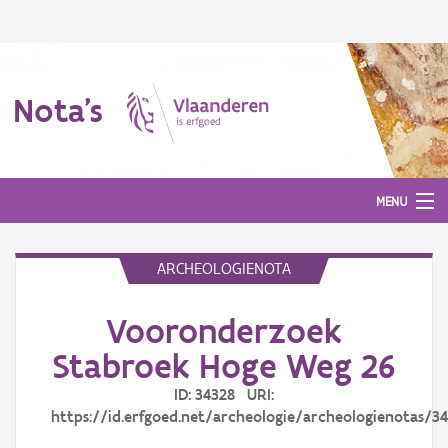
Nota's
MENU
ARCHEOLOGIENOTA
Nota's
Vooronderzoek
Aanmelden
Stabroek Hoge Weg 26
ID: 34328 URI:
https://id.erfgoed.net/archeologie/archeologienotas/3