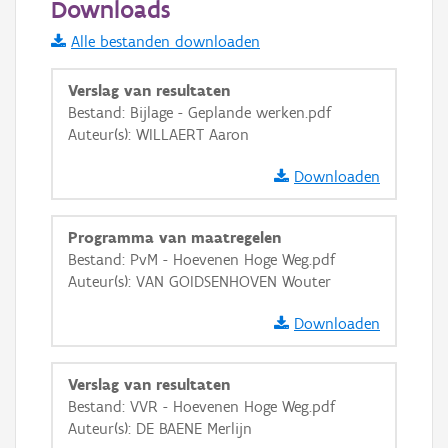
Downloads
Informatie Vlaanderen
Alle bestanden downloaden
i
Verslag van resultaten
Bestand: Bijlage - Geplande werken.pdf
Auteur(s): WILLAERT Aaron
+
−
Downloaden
Programma van maatregelen
Bestand: PvM - Hoevenen Hoge Weg.pdf
Auteur(s): VAN GOIDSENHOVEN Wouter
Basis Lagen
Downloaden
OSM-Basiskaart
Ortho
Verslag van resultaten
GRB-Basiskaart
Bestand: VVR - Hoevenen Hoge Weg.pdf
Auteur(s): DE BAENE Merlijn
GRB-Basiskaart in grijswaarden