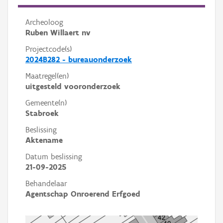
Archeoloog
Ruben Willaert nv
Projectcode(s)
2024B282 - bureauonderzoek
Maatregel(en)
uitgesteld vooronderzoek
Gemeente(n)
Stabroek
Beslissing
Aktename
Datum beslissing
21-09-2025
Behandelaar
Agentschap Onroerend Erfgoed