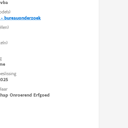
vba
ode(s)
 - bureauonderzoek
l(en)
e(n)
g
me
slissing
2025
laar
chap Onroerend Erfgoed