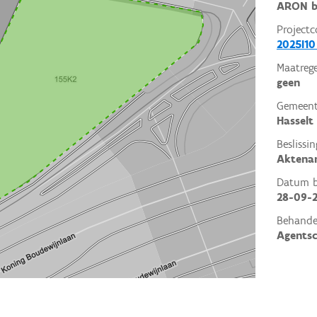
ARON b
Projectc
2025I10
Maatrege
geen
Gemeent
Hasselt
Beslissin
Aktena
Datum be
28-09-
Behande
Agents