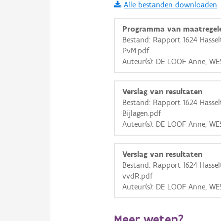
Alle bestanden downloaden
i
Programma van maatregel
Bestand: Rapport 1624 Hassel
PvM.pdf
+
−
Auteur(s): DE LOOF Anne, WE
Verslag van resultaten
Bestand: Rapport 1624 Hassel
Bijlagen.pdf
Auteur(s): DE LOOF Anne, WE
Basis Lagen
OSM-Basiskaart
Verslag van resultaten
Ortho
Bestand: Rapport 1624 Hassel
vvdR.pdf
GRB-Basiskaart
Auteur(s): DE LOOF Anne, WE
GRB-Basiskaart in grijsw
Meer weten?