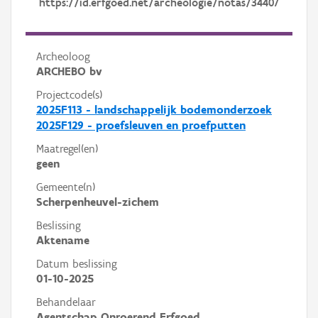
https://id.erfgoed.net/archeologie/notas/34407
Archeoloog
ARCHEBO bv
Projectcode(s)
2025F113 - landschappelijk bodemonderzoek
2025F129 - proefsleuven en proefputten
Maatregel(en)
geen
Gemeente(n)
Scherpenheuvel-zichem
Beslissing
Aktename
Datum beslissing
01-10-2025
Behandelaar
Agentschap Onroerend Erfgoed