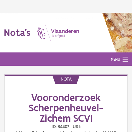
Nota's
MENU
NOTA
Nota's
Vooronderzoek
Aanmelden
Scherpenheuvel-
Zichem SCVI
ID: 34407 URI: