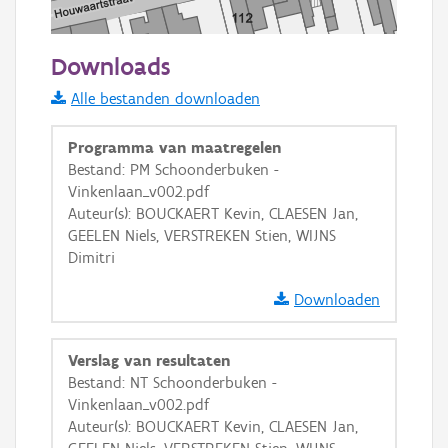
50 m
Downloads
Informatie Vlaanderen
Alle bestanden downloaden
i
Programma van maatregelen
Bestand: PM Schoonderbuken -
Vinkenlaan_v002.pdf
+
−
Auteur(s): BOUCKAERT Kevin, CLAESEN Jan,
GEELEN Niels, VERSTREKEN Stien, WIJNS
Dimitri
Downloaden
Basis Lagen
Verslag van resultaten
Bestand: NT Schoonderbuken -
OSM-Basiskaart
Vinkenlaan_v002.pdf
Ortho
Auteur(s): BOUCKAERT Kevin, CLAESEN Jan,