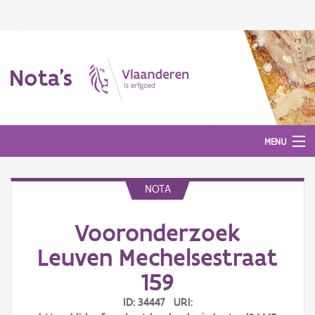
Nota's
MENU
NOTA
Nota's
Vooronderzoek
Aanmelden
Leuven Mechelsestraat
159
ID: 34447 URI: