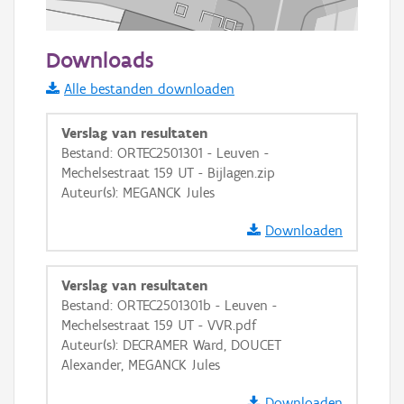
20 m
Downloads
Informatie Vlaanderen
Alle bestanden downloaden
i
Verslag van resultaten
Bestand: ORTEC2501301 - Leuven -
Mechelsestraat 159 UT - Bijlagen.zip
+
−
Auteur(s): MEGANCK Jules
Downloaden
Verslag van resultaten
Bestand: ORTEC2501301b - Leuven -
Basis Lagen
Mechelsestraat 159 UT - VVR.pdf
Auteur(s): DECRAMER Ward, DOUCET
OSM-Basiskaart
Alexander, MEGANCK Jules
Ortho
Downloaden