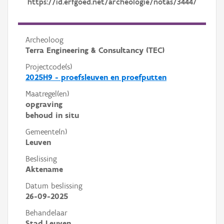
https://id.erfgoed.net/archeologie/notas/34447
Archeoloog
Terra Engineering & Consultancy (TEC)
Projectcode(s)
2025H9 - proefsleuven en proefputten
Maatregel(en)
opgraving
behoud in situ
Gemeente(n)
Leuven
Beslissing
Aktename
Datum beslissing
26-09-2025
Behandelaar
Stad Leuven