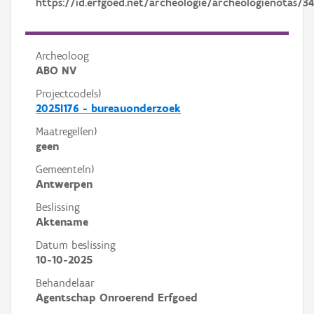
https://id.erfgoed.net/archeologie/archeologienotas/34
Archeoloog
ABO NV
Projectcode(s)
2025I176 - bureauonderzoek
Maatregel(en)
geen
Gemeente(n)
Antwerpen
Beslissing
Aktename
Datum beslissing
10-10-2025
Behandelaar
Agentschap Onroerend Erfgoed