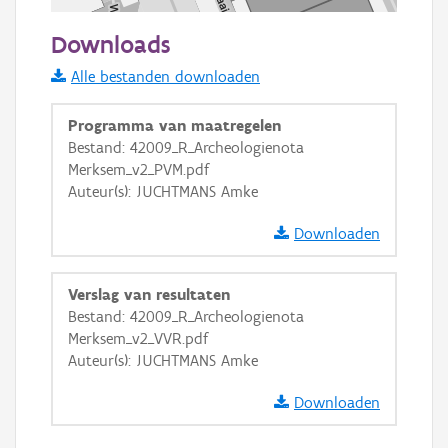
50 m
Downloads
Informatie Vlaanderen
Alle bestanden downloaden
i
Programma van maatregelen
Bestand: 42009_R_Archeologienota
Merksem_v2_PVM.pdf
+
−
Auteur(s): JUCHTMANS Amke
Downloaden
Verslag van resultaten
Bestand: 42009_R_Archeologienota
Basis Lagen
Merksem_v2_VVR.pdf
Auteur(s): JUCHTMANS Amke
OSM-Basiskaart
Ortho
Downloaden
GRB-Basiskaart