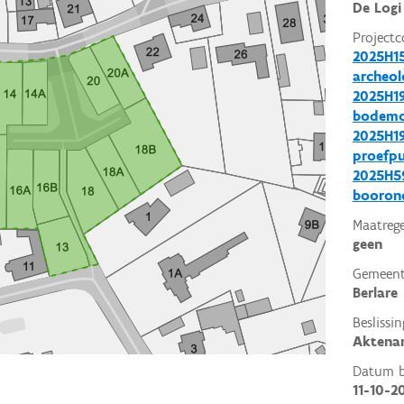
De Logi
Projectc
2025H1
archeol
2025H19
bodemo
2025H19
proefp
2025H59
booron
Maatrege
geen
Gemeent
Berlare
Beslissin
Aktena
Datum be
11-10-2