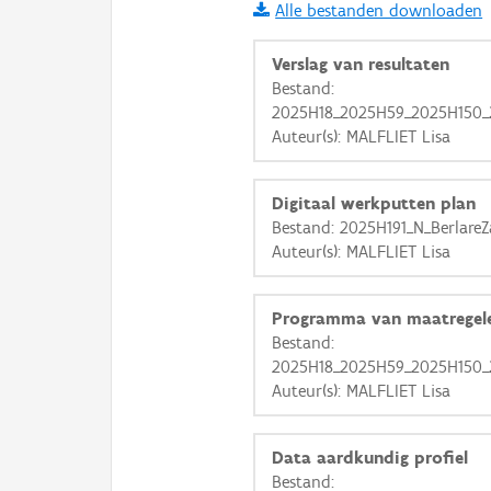
Alle bestanden downloaden
i
Verslag van resultaten
Bestand:
2025H18_2025H59_2025H150_2
+
−
Auteur(s): MALFLIET Lisa
Digitaal werkputten plan
Bestand: 2025H191_N_BerlareZ
Auteur(s): MALFLIET Lisa
Basis Lagen
Programma van maatregel
OSM-Basiskaart
Bestand:
Ortho
2025H18_2025H59_2025H150_2
Auteur(s): MALFLIET Lisa
GRB-Basiskaart
GRB-Basiskaart in grijsw
Data aardkundig profiel
Bestand: