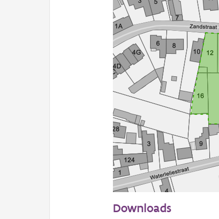
50 m
Downloads
Informatie Vlaanderen