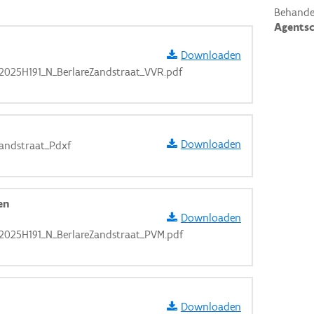
Behande
Agents
Downloaden
025H191_N_BerlareZandstraat_VVR.pdf
Downloaden
andstraat_P.dxf
en
Downloaden
025H191_N_BerlareZandstraat_PVM.pdf
aarden
Downloaden