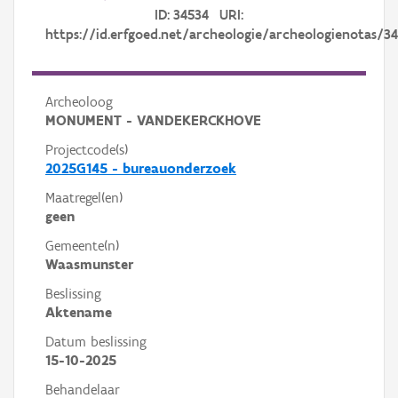
ID: 34534 URI:
https://id.erfgoed.net/archeologie/archeologienotas/3
Archeoloog
MONUMENT - VANDEKERCKHOVE
Projectcode(s)
2025G145 - bureauonderzoek
Maatregel(en)
geen
Gemeente(n)
Waasmunster
Beslissing
Aktename
Datum beslissing
15-10-2025
Behandelaar