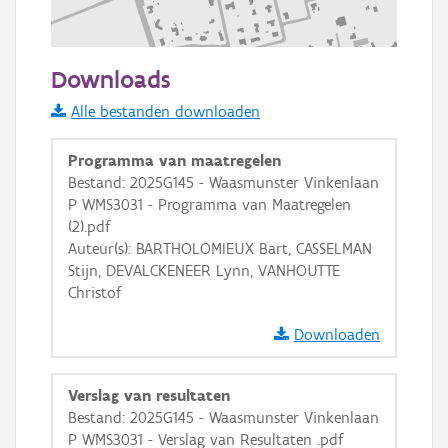
200 m
Downloads
Informatie Vlaanderen
Alle bestanden downloaden
i
Programma van maatregelen
Bestand: 2025G145 - Waasmunster Vinkenlaan
P WMS3031 - Programma van Maatregelen
+
−
(2).pdf
Auteur(s): BARTHOLOMIEUX Bart, CASSELMAN
Stijn, DEVALCKENEER Lynn, VANHOUTTE
Christof
Downloaden
Basis Lagen
Verslag van resultaten
OSM-Basiskaart
Bestand: 2025G145 - Waasmunster Vinkenlaan
Ortho
P WMS3031 - Verslag van Resultaten .pdf