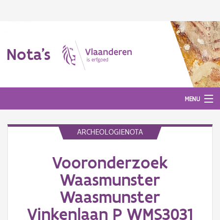
Nota's
MENU
ARCHEOLOGIENOTA
Nota's
Vooronderzoek
Aanmelden
Waasmunster
Waasmunster
Vinkenlaan P WMS3031