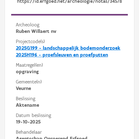
https://id.erfgoed.net/archeologie/notas/34578
Archeoloog
Ruben Willaert nv
Projectcode(s)
2025G199 - landschappelijk bodemonderzoek
2025H196 - proefsleuven en proefputten
Maatregel(en)
opgraving
Gemeente(n)
Veurne
Beslissing
Aktename
Datum beslissing
19-10-2025
Behandelaar
Agentschap Onroerend Erfgoed