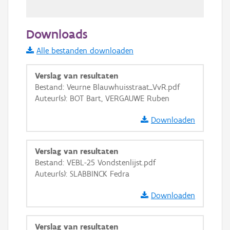
50 m
Downloads
Informatie Vlaanderen
Alle bestanden downloaden
i
Verslag van resultaten
Bestand: Veurne Blauwhuisstraat_VvR.pdf
Auteur(s): BOT Bart, VERGAUWE Ruben
+
−
Downloaden
Verslag van resultaten
Bestand: VEBL-25 Vondstenlijst.pdf
Auteur(s): SLABBINCK Fedra
Basis Lagen
Downloaden
OSM-Basiskaart
Ortho
Verslag van resultaten