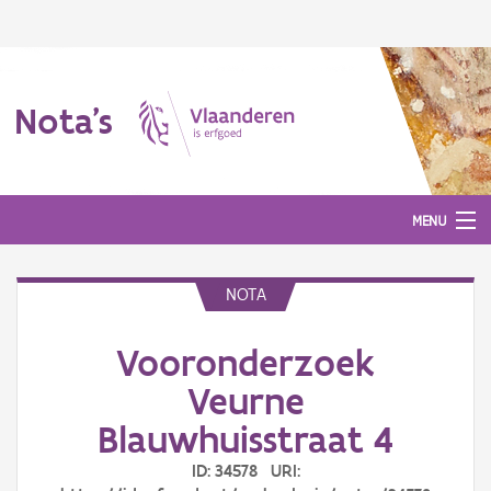
Nota's
MENU
NOTA
Nota's
Vooronderzoek
Aanmelden
Veurne
Blauwhuisstraat 4
ID: 34578 URI: