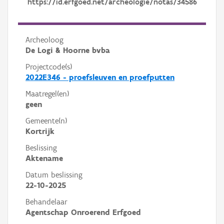
https://id.erfgoed.net/archeologie/notas/34586
Archeoloog
De Logi & Hoorne bvba
Projectcode(s)
2022E346 - proefsleuven en proefputten
Maatregel(en)
geen
Gemeente(n)
Kortrijk
Beslissing
Aktename
Datum beslissing
22-10-2025
Behandelaar
Agentschap Onroerend Erfgoed