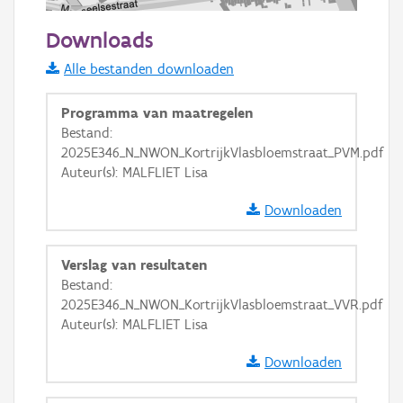
100 m
Downloads
Informatie Vlaanderen
Alle bestanden downloaden
i
Programma van maatregelen
Bestand:
2025E346_N_NWON_KortrijkVlasbloemstraat_PVM.pdf
+
−
Auteur(s): MALFLIET Lisa
Downloaden
Verslag van resultaten
Bestand:
Basis Lagen
2025E346_N_NWON_KortrijkVlasbloemstraat_VVR.pdf
Auteur(s): MALFLIET Lisa
OSM-Basiskaart
Ortho
Downloaden
GRB-Basiskaart