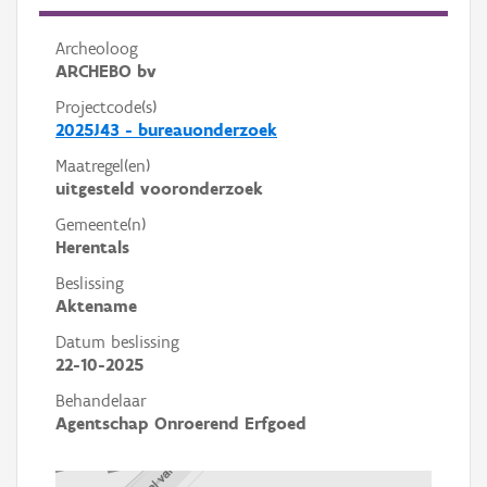
Archeoloog
ARCHEBO bv
Projectcode(s)
2025J43 - bureauonderzoek
Maatregel(en)
uitgesteld vooronderzoek
Gemeente(n)
Herentals
Beslissing
Aktename
Datum beslissing
22-10-2025
Behandelaar
Agentschap Onroerend Erfgoed