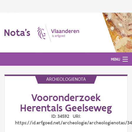
Nota's
MENU
ARCHEOLOGIENOTA
Nota's
Vooronderzoek
Aanmelden
Herentals Geelseweg
ID: 34592 URI:
https://id.erfgoed.net/archeologie/archeologienotas/3