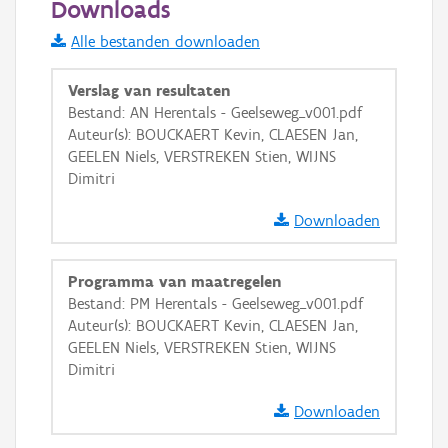
Downloads
Informatie Vlaanderen
Alle bestanden downloaden
i
Verslag van resultaten
Bestand: AN Herentals - Geelseweg_v001.pdf
Auteur(s): BOUCKAERT Kevin, CLAESEN Jan,
+
−
GEELEN Niels, VERSTREKEN Stien, WIJNS
Dimitri
Downloaden
Programma van maatregelen
Basis Lagen
Bestand: PM Herentals - Geelseweg_v001.pdf
Auteur(s): BOUCKAERT Kevin, CLAESEN Jan,
OSM-Basiskaart
GEELEN Niels, VERSTREKEN Stien, WIJNS
Ortho
Dimitri
GRB-Basiskaart
Downloaden
GRB-Basiskaart in grijswaarden