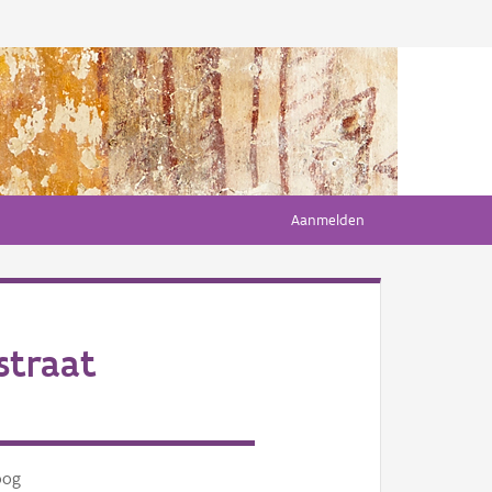
Aanmelden
straat
oog