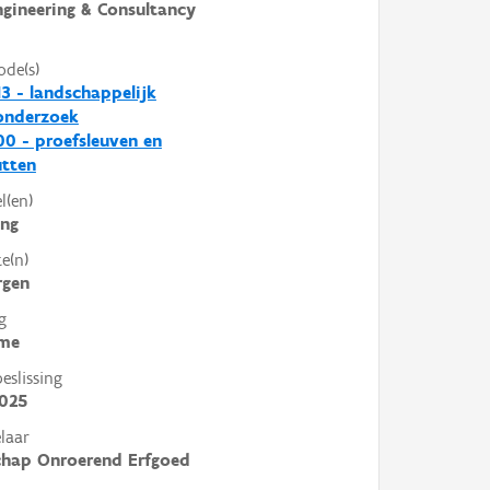
ngineering & Consultancy
ode(s)
3 - landschappelijk
nderzoek
0 - proefsleuven en
utten
l(en)
ing
e(n)
rgen
g
me
slissing
2025
laar
chap Onroerend Erfgoed