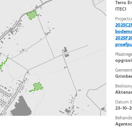
Terra E
(TEC)
Projectc
2025C21
bodemo
2025F20
proefp
Maatrege
opgrav
Gemeent
Grimbe
Beslissin
Aktena
Datum be
23-10-
Behande
Agents