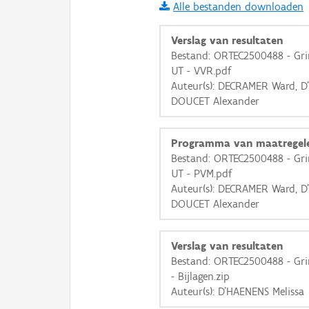
Alle bestanden downloaden
i
Verslag van resultaten
Bestand: ORTEC2500488 - Gri
UT - VVR.pdf
+
−
Auteur(s): DECRAMER Ward, D
DOUCET Alexander
Programma van maatregel
Bestand: ORTEC2500488 - Gri
UT - PVM.pdf
Basis Lagen
Auteur(s): DECRAMER Ward, D
DOUCET Alexander
OSM-Basiskaart
Ortho
Verslag van resultaten
GRB-Basiskaart
Bestand: ORTEC2500488 - Gri
GRB-Basiskaart in grijsw
- Bijlagen.zip
Auteur(s): D'HAENENS Melissa