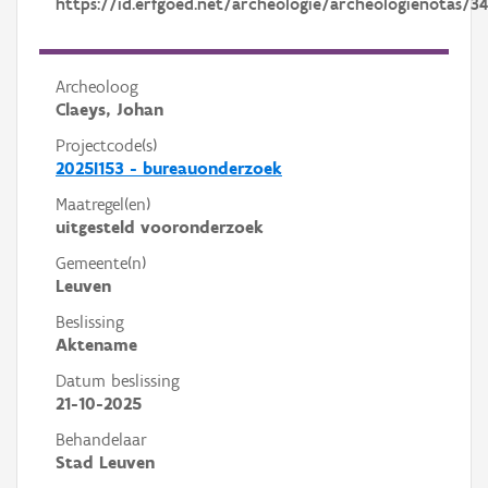
https://id.erfgoed.net/archeologie/archeologienotas/34
Archeoloog
Claeys, Johan
Projectcode(s)
2025I153 - bureauonderzoek
Maatregel(en)
uitgesteld vooronderzoek
Gemeente(n)
Leuven
Beslissing
Aktename
Datum beslissing
21-10-2025
Behandelaar
Stad Leuven