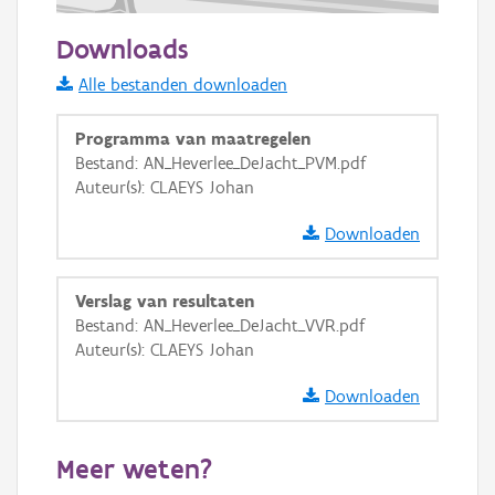
100 m
Downloads
Informatie Vlaanderen
Alle bestanden downloaden
i
Programma van maatregelen
Bestand: AN_Heverlee_DeJacht_PVM.pdf
Auteur(s): CLAEYS Johan
+
−
Downloaden
Verslag van resultaten
Bestand: AN_Heverlee_DeJacht_VVR.pdf
Auteur(s): CLAEYS Johan
Basis Lagen
Downloaden
OSM-Basiskaart
Ortho
Meer weten?
GRB-Basiskaart