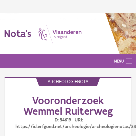
Nota's
MENU
ARCHEOLOGIENOTA
Nota's
Vooronderzoek
Aanmelden
Wemmel Ruiterweg
ID: 34619 URI:
https://id.erfgoed.net/archeologie/archeologienotas/34