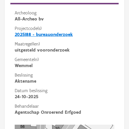
Archeoloog
All-Archeo bv
Projectcode(s)
2025I88 - bureauonderzoek
Maatregel(en)
uitgesteld vooronderzoek
Gemeente(n)
Wemmel
Beslissing
Aktename
Datum beslissing
24-10-2025
Behandelaar
Agentschap Onroerend Erfgoed