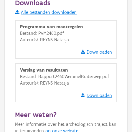
Downloads
Informatie Vlaanderen
Alle bestanden downloaden
i
Programma van maatregelen
Bestand: PvM2460.pdf
Auteur(s): REYNS Natasja
+
−
Downloaden
Verslag van resultaten
Bestand: Rapport2460WemmelRuiterweg.pdf
Auteur(s): REYNS Natasja
Basis Lagen
Downloaden
OSM-Basiskaart
Ortho
Meer weten?
GRB-Basiskaart
Meer informatie over het archeologisch traject kan
GRB-Basiskaart in grijswaarden
je terugvinden
op onze website
.