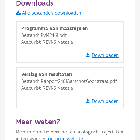
Downloads
Informatie Vlaanderen
Alle bestanden downloaden
i
Programma van maatregelen
Bestand: PvM2461.pdf
Auteur(s): REYNS Natasja
+
−
Downloaden
Verslag van resultaten
Bestand: Rapport2461AarschotGoorstraat.pdf
Auteur(s): REYNS Natasja
Basis Lagen
Downloaden
OSM-Basiskaart
Ortho
Meer weten?
GRB-Basiskaart
Meer informatie over het archeologisch traject kan
GRB-Basiskaart in grijswaarden
je terugvinden
op onze website
.