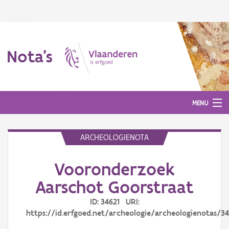
Nota's
MENU
ARCHEOLOGIENOTA
Nota's
Vooronderzoek
Aanmelden
Aarschot Goorstraat
ID: 34621 URI:
https://id.erfgoed.net/archeologie/archeologienotas/34