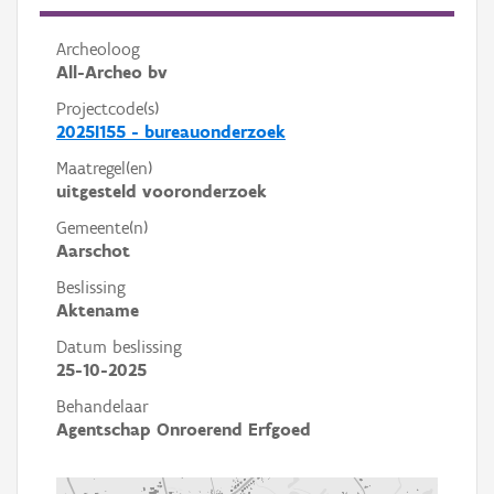
Archeoloog
All-Archeo bv
Projectcode(s)
2025I155 - bureauonderzoek
Maatregel(en)
uitgesteld vooronderzoek
Gemeente(n)
Aarschot
Beslissing
Aktename
Datum beslissing
25-10-2025
Behandelaar
Agentschap Onroerend Erfgoed