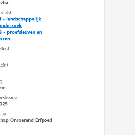
vba
ode(s)
1 - landschappelijk
nderzoek
8 - proefsleuven en
utten
l(en)
e(n)
g
me
slissing
2025
laar
chap Onroerend Erfgoed