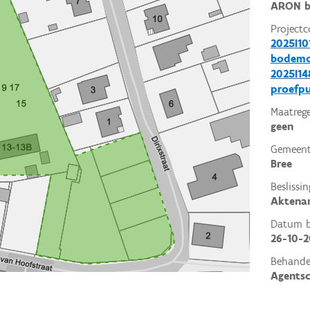
ARON b
Projectc
2025I10
bodemo
2025I14
proefp
Maatrege
geen
Gemeent
Bree
Beslissin
Aktena
Datum be
26-10-
Behande
Agents