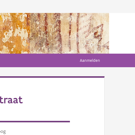
Aanmelden
traat
oog