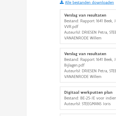
Alle bestanden downloaden
i
Verslag van resultaten
Bestand: Rapport 1641 Beek, 
VVR.pdf
+
−
Auteur(s): DRIESEN Petra, STE
VANAENRODE Willem
Verslag van resultaten
Bestand: Rapport 1641 Beek, 
Bijlagen.pdf
Basis Lagen
Auteur(s): DRIESEN Petra, STE
VANAENRODE Willem
OSM-Basiskaart
Ortho
Digitaal werkputten plan
GRB-Basiskaart
Bestand: BE-25-JE voor indien
GRB-Basiskaart in grijsw
Auteur(s): STEEGMANS Joris