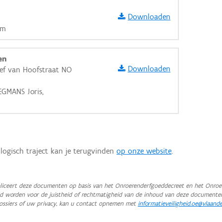
Downloaden
em
en
Downloaden
Jef van Hoofstraat NO
EGMANS Joris,
logisch traject kan je terugvinden
op onze website
.
iceert deze documenten op basis van het Onroerenderfgoeddecreet en het Onroer
teld worden voor de juistheid of rechtmatigheid van de inhoud van deze documente
ossiers of uw privacy, kan u contact opnemen met
informatieveiligheid.oe@vlaand