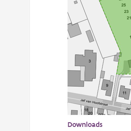
50 m
Downloads
Informatie Vlaanderen