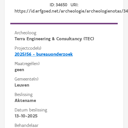
ID: 34650 URI:
https://id.erfgoed.net/archeologie/archeologienotas/3
Archeoloog
Terra Engineering & Consultancy (TEC)
Projectcode(s)
2025J56 - bureauonderzoek
Maatregel(en)
geen
Gemeente(n)
Leuven
Beslissing
Aktename
Datum beslissing
13-10-2025
Behandelaar