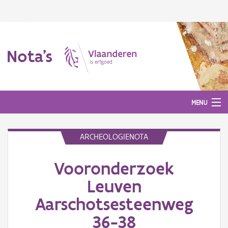
Nota's
MENU
ARCHEOLOGIENOTA
Nota's
Vooronderzoek
Aanmelden
Leuven
Aarschotsesteenweg
36-38