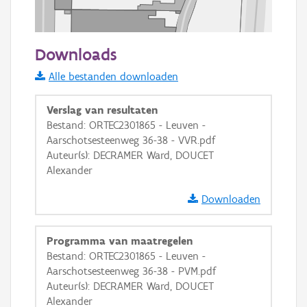
50 m
Downloads
Informatie Vlaanderen
Alle bestanden downloaden
i
Verslag van resultaten
Bestand: ORTEC2301865 - Leuven -
Aarschotsesteenweg 36-38 - VVR.pdf
+
−
Auteur(s): DECRAMER Ward, DOUCET
Alexander
Downloaden
Programma van maatregelen
Basis Lagen
Bestand: ORTEC2301865 - Leuven -
Aarschotsesteenweg 36-38 - PVM.pdf
OSM-Basiskaart
Auteur(s): DECRAMER Ward, DOUCET
Ortho
Alexander