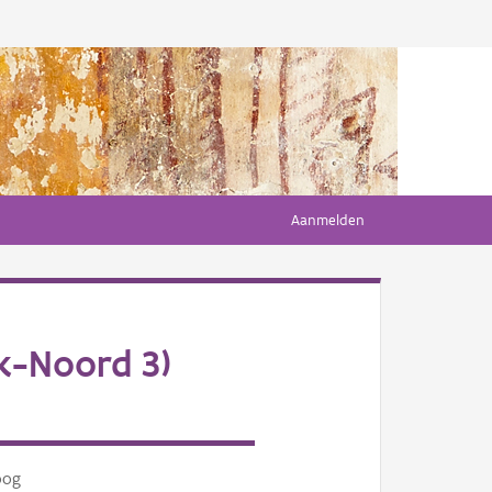
Aanmelden
k-Noord 3)
oog