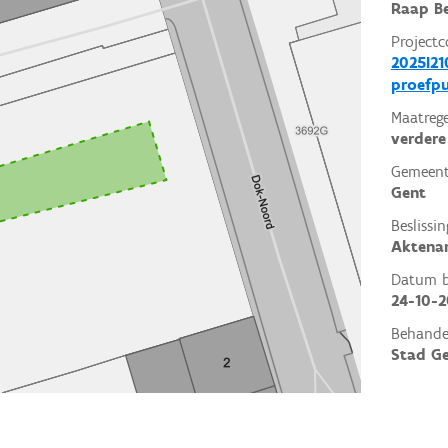
Raap Be
Projectc
2025I21
proefp
Maatrege
verdere
Gemeent
Gent
Beslissin
Aktena
Datum be
24-10-
Behande
Stad G