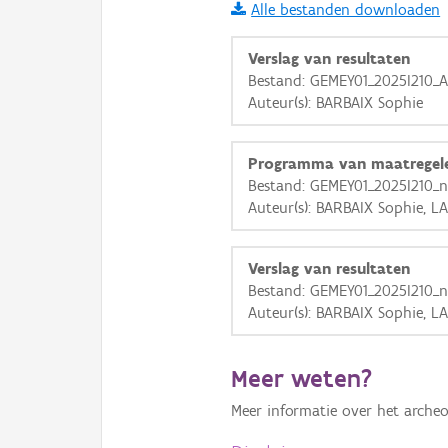
Alle bestanden downloaden
i
Verslag van resultaten
Bestand: GEMEY01_2025I210_Al
Auteur(s): BARBAIX Sophie
+
−
Programma van maatregel
Bestand: GEMEY01_2025I210_
Auteur(s): BARBAIX Sophie, 
Basis Lagen
Verslag van resultaten
Bestand: GEMEY01_2025I210_
OSM-Basiskaart
Auteur(s): BARBAIX Sophie, 
Ortho
GRB-Basiskaart
Meer weten?
GRB-Basiskaart in grijsw
Meer informatie over het archeo