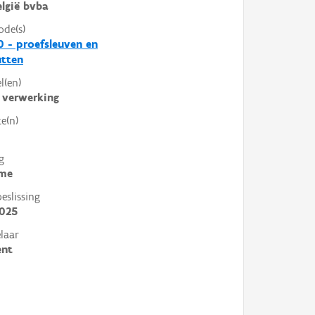
lgië bvba
ode(s)
0 - proefsleuven en
utten
l(en)
 verwerking
e(n)
g
me
slissing
2025
laar
ent