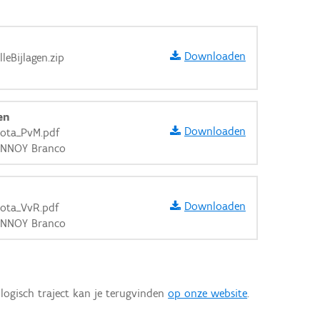
Downloaden
leBijlagen.zip
en
Downloaden
nota_PvM.pdf
LANNOY Branco
Downloaden
nota_VvR.pdf
LANNOY Branco
aarden
logisch traject kan je terugvinden
op onze website
.