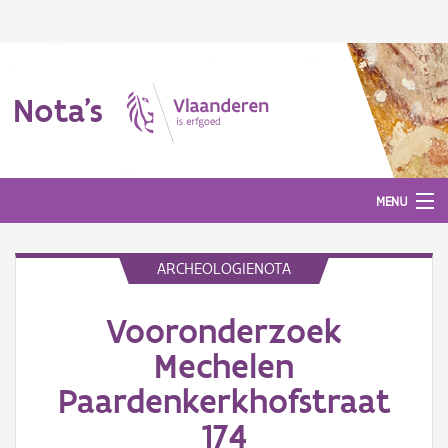
Nota's
MENU
ARCHEOLOGIENOTA
Nota's
Vooronderzoek
Aanmelden
Mechelen
Paardenkerkhofstraat
174