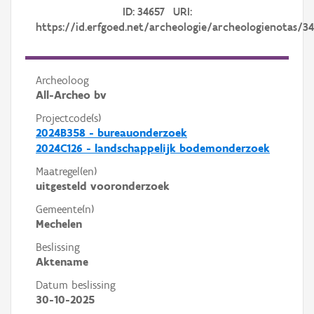
ID: 34657 URI:
https://id.erfgoed.net/archeologie/archeologienotas/3
Archeoloog
All-Archeo bv
Projectcode(s)
2024B358 - bureauonderzoek
2024C126 - landschappelijk bodemonderzoek
Maatregel(en)
uitgesteld vooronderzoek
Gemeente(n)
Mechelen
Beslissing
Aktename
Datum beslissing
30-10-2025