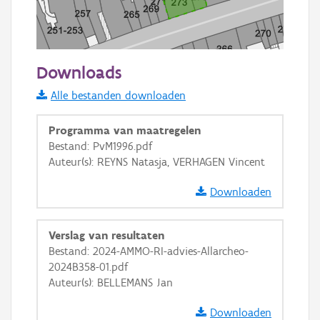
50 m
Downloads
Informatie Vlaanderen
Alle bestanden downloaden
i
Programma van maatregelen
Bestand: PvM1996.pdf
Auteur(s): REYNS Natasja, VERHAGEN Vincent
+
−
Downloaden
Verslag van resultaten
Bestand: 2024-AMMO-RI-advies-Allarcheo-
2024B358-01.pdf
Basis Lagen
Auteur(s): BELLEMANS Jan
OSM-Basiskaart
Downloaden