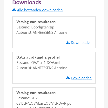
Downloads
Informatie Vlaanderen
Alle bestanden downloaden
i
Verslag van resultaten
Bestand: Boorlijsten.zip
Auteur(s): ANNEESSENS Antoine
+
−
Downloaden
Data aardkundig profiel
Bestand: OVA1en4_DOV.xml
Auteur(s): ANNEESSENS Antoine
Basis Lagen
Downloaden
OSM-Basiskaart
Ortho
Verslag van resultaten
GRB-Basiskaart
Bestand: 2025-
0315_R4_OVA1_en_OVA4_N_VvR.pdf
GRB-Basiskaart in grijswaarden