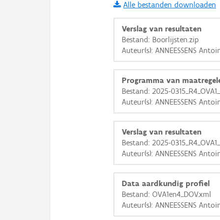
Alle bestanden downloaden
i
Verslag van resultaten
Bestand: Boorlijsten.zip
Auteur(s): ANNEESSENS Antoi
+
−
Programma van maatregel
Bestand: 2025-0315_R4_OVA1
Auteur(s): ANNEESSENS Antoi
Basis Lagen
Verslag van resultaten
Bestand: 2025-0315_R4_OVA1
OSM-Basiskaart
Auteur(s): ANNEESSENS Antoi
Ortho
GRB-Basiskaart
Data aardkundig profiel
Bestand: OVA1en4_DOV.xml
GRB-Basiskaart in grijsw
Auteur(s): ANNEESSENS Antoi