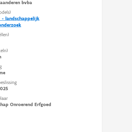
laanderen bvba
ode(s)
 - landschappelijk
nderzoek
l(en)
e(n)
m
g
me
slissing
2025
laar
chap Onroerend Erfgoed