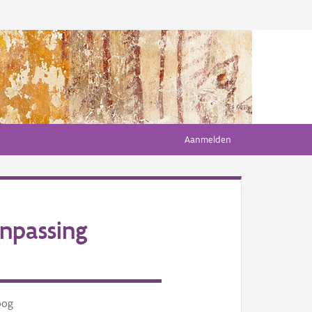
Aanmelden
npassing
oog