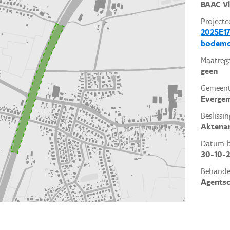
BAAC V
Projectc
2025E17
bodemo
Maatrege
geen
Gemeent
Everge
Beslissin
Aktena
Datum be
30-10-
Behande
Agents