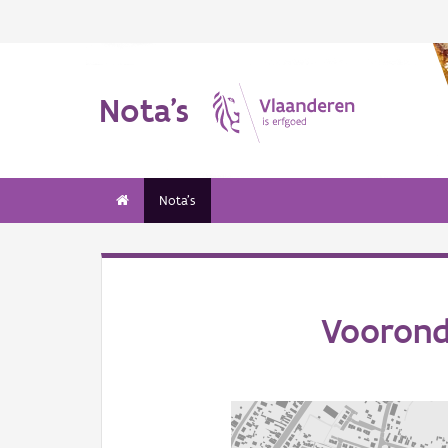
Nota's
Nota's
Voorond