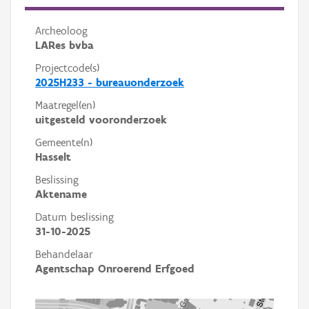
Archeoloog
LARes bvba
Projectcode(s)
2025H233 - bureauonderzoek
Maatregel(en)
uitgesteld vooronderzoek
Gemeente(n)
Hasselt
Beslissing
Aktename
Datum beslissing
31-10-2025
Behandelaar
Agentschap Onroerend Erfgoed