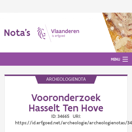
Nota's
MENU
ARCHEOLOGIENOTA
Nota's
Vooronderzoek
Aanmelden
Hasselt Ten Hove
ID: 34665 URI:
https://id.erfgoed.net/archeologie/archeologienotas/3