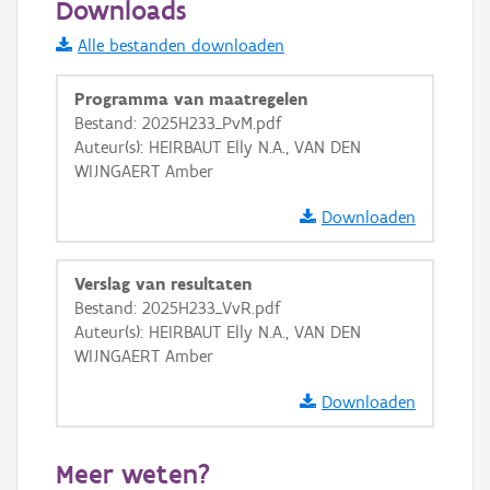
Downloads
Informatie Vlaanderen
Alle bestanden downloaden
i
Programma van maatregelen
Bestand: 2025H233_PvM.pdf
Auteur(s): HEIRBAUT Elly N.A., VAN DEN
+
−
WIJNGAERT Amber
Downloaden
Verslag van resultaten
Bestand: 2025H233_VvR.pdf
Basis Lagen
Auteur(s): HEIRBAUT Elly N.A., VAN DEN
WIJNGAERT Amber
OSM-Basiskaart
Ortho
Downloaden
GRB-Basiskaart
Meer weten?
GRB-Basiskaart in grijswaarden