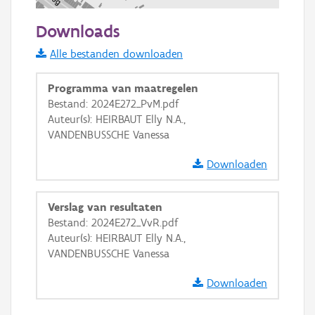
100 m
Downloads
Informatie Vlaanderen
Alle bestanden downloaden
i
Programma van maatregelen
Bestand: 2024E272_PvM.pdf
Auteur(s): HEIRBAUT Elly N.A.,
+
−
VANDENBUSSCHE Vanessa
Downloaden
Verslag van resultaten
Bestand: 2024E272_VvR.pdf
Basis Lagen
Auteur(s): HEIRBAUT Elly N.A.,
VANDENBUSSCHE Vanessa
OSM-Basiskaart
Ortho
Downloaden
GRB-Basiskaart