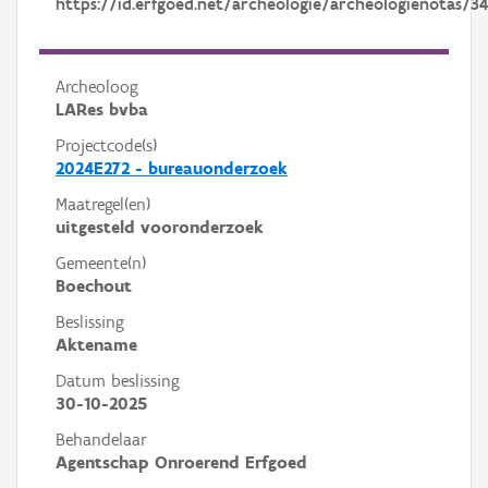
https://id.erfgoed.net/archeologie/archeologienotas/3
Archeoloog
LARes bvba
Projectcode(s)
2024E272 - bureauonderzoek
Maatregel(en)
uitgesteld vooronderzoek
Gemeente(n)
Boechout
Beslissing
Aktename
Datum beslissing
30-10-2025
Behandelaar
Agentschap Onroerend Erfgoed