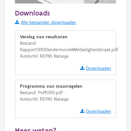
50 m
Downloads
Informatie Vlaanderen
Alle bestanden downloaden
i
Verslag van resultaten
Bestand:
Rapport1390DendermondeWeldadigheidstraat.pdf
+
−
Auteur(s): REYNS Natasja
Downloaden
Programma van maatregelen
Bestand: PvM1390.pdf
Basis Lagen
Auteur(s): REYNS Natasja
OSM-Basiskaart
Downloaden
Ortho
GRB-Basiskaart
Meer weten?