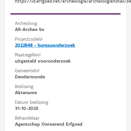
https://id.erfgoed.net/archeologie/archeologienotas/34
Archeoloog
All-Archeo bv
Projectcode(s)
2022B48 - bureauonderzoek
Maatregel(en)
uitgesteld vooronderzoek
Gemeente(n)
Dendermonde
Beslissing
Aktename
Datum beslissing
31-10-2025
Behandelaar
Agentschap Onroerend Erfgoed