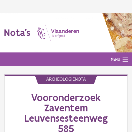
Nota's
MENU
ARCHEOLOGIENOTA
Nota's
Vooronderzoek
Aanmelden
Zaventem
Leuvensesteenweg
585