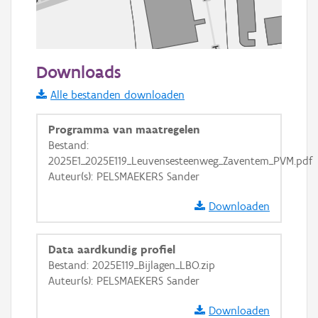
50 m
Downloads
Informatie Vlaanderen
Alle bestanden downloaden
i
Programma van maatregelen
Bestand:
2025E1_2025E119_Leuvensesteenweg_Zaventem_PVM.pdf
+
−
Auteur(s): PELSMAEKERS Sander
Downloaden
Data aardkundig profiel
Bestand: 2025E119_Bijlagen_LBO.zip
Basis Lagen
Auteur(s): PELSMAEKERS Sander
OSM-Basiskaart
Downloaden