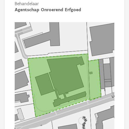
Behandelaar
Agentschap Onroerend Erfgoed