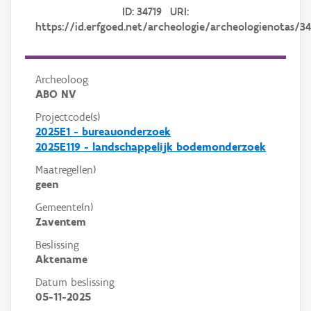
ID: 34719 URI:
https://id.erfgoed.net/archeologie/archeologienotas/34
Archeoloog
ABO NV
Projectcode(s)
2025E1 - bureauonderzoek
2025E119 - landschappelijk bodemonderzoek
Maatregel(en)
geen
Gemeente(n)
Zaventem
Beslissing
Aktename
Datum beslissing
05-11-2025