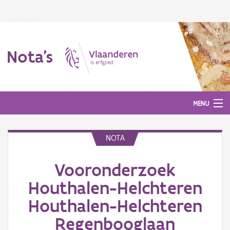
Nota's
MENU
NOTA
Nota's
Vooronderzoek
Aanmelden
Houthalen-Helchteren
Houthalen-Helchteren
Regenbooglaan