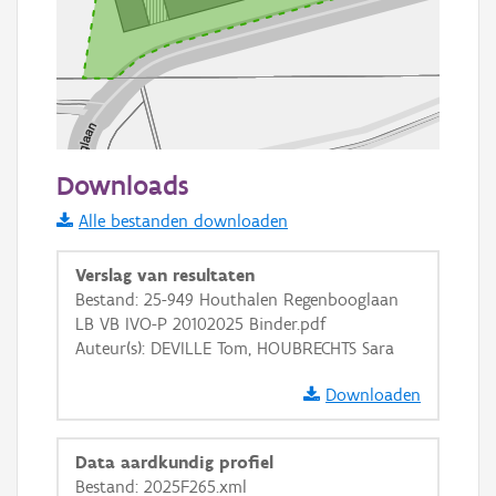
50 m
Downloads
Informatie Vlaanderen
Alle bestanden downloaden
i
Verslag van resultaten
Bestand: 25-949 Houthalen Regenbooglaan
LB VB IVO-P 20102025 Binder.pdf
+
−
Auteur(s): DEVILLE Tom, HOUBRECHTS Sara
Downloaden
Data aardkundig profiel
Bestand: 2025F265.xml
Basis Lagen