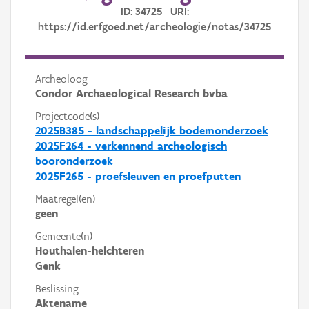
ID: 34725 URI:
https://id.erfgoed.net/archeologie/notas/34725
Archeoloog
Condor Archaeological Research bvba
Projectcode(s)
2025B385 - landschappelijk bodemonderzoek
2025F264 - verkennend archeologisch
booronderzoek
2025F265 - proefsleuven en proefputten
Maatregel(en)
geen
Gemeente(n)
Houthalen-helchteren
Genk
Beslissing
Aktename