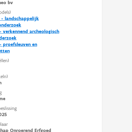
heo bv
ode(s)
 - landschappelijk
nderzoek
- verkennend archeologisch
derzoek
- proefsleuven en
utten
l(en)
e(n)
n
g
me
slissing
025
laar
chap Onroerend Erfgoed