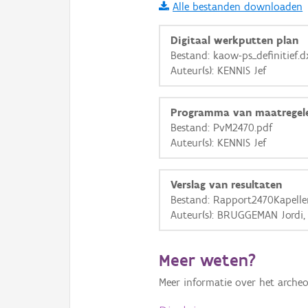
Alle bestanden downloaden
i
Digitaal werkputten plan
Bestand: kaow-ps_definitief.d
Auteur(s): KENNIS Jef
+
−
Programma van maatregel
Bestand: PvM2470.pdf
Auteur(s): KENNIS Jef
Basis Lagen
Verslag van resultaten
Bestand: Rapport2470Kapell
OSM-Basiskaart
Auteur(s): BRUGGEMAN Jordi,
Ortho
GRB-Basiskaart
Meer weten?
GRB-Basiskaart in grijsw
Meer informatie over het archeo