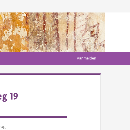
Aanmelden
g 19
oog