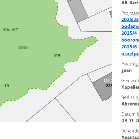
All-Arc
Projectc
2025I24
bodemo
2025J4 
booron
2025J5 
proefp
Maatrege
geen
Gemeent
Kapelle
Beslissin
Aktena
Datum be
09-11-2
Behande
Agents