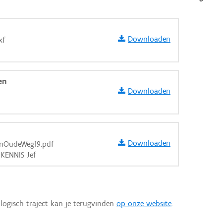
Downloaden
xf
en
Downloaden
Downloaden
enOudeWeg19.pdf
 KENNIS Jef
aarden
logisch traject kan je terugvinden
op onze website
.